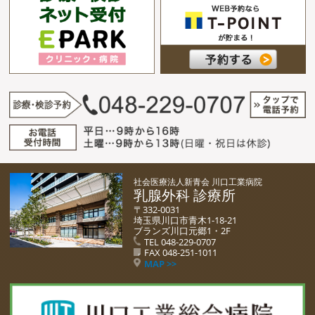
社会医療法人新青会 川口工業病院
乳腺外科 診療所
〒332-0031
埼玉県川口市青木1-18-21
ブランズ川口元郷1・2F
TEL 048-229-0707
FAX 048-251-1011
MAP >>